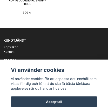
KOPIA DJURGÅRDSHOF -
HOOD
399 kr
KUNDTJÄNST
Köpvillkor
Kontakt
OM OSS
Er föreningspartner på teamkläder och merchandise.
Vi använder cookies
ANMÄL DIG TILL VÅRT NYHETSBREV
Vi använder cookies för att anpassa det innehåll som
Prenumerera
visas för dig och för att du ska få bästa tänkbara
upplevelse när du handlar hos oss.
Accept all