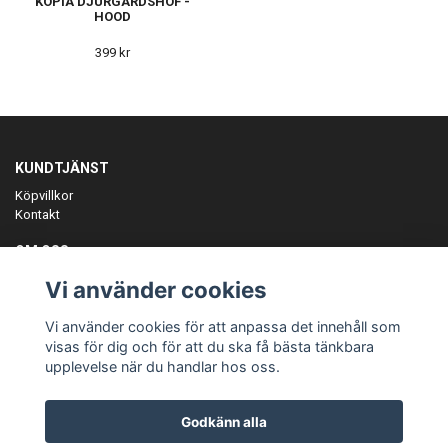
KOPIA DJURGÅRDSHOF -
HOOD
399 kr
KUNDTJÄNST
Köpvillkor
Kontakt
OM OSS
Er föreningspartner på teamkläder och merchandise.
Vi använder cookies
ANMÄL DIG TILL VÅRT NYHETSBREV
Vi använder cookies för att anpassa det innehåll som
Prenumerera
visas för dig och för att du ska få bästa tänkbara
upplevelse när du handlar hos oss.
Godkänn alla