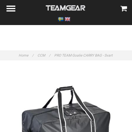
Home
/
CCM
/
PRO TEAM Goalie CARRY BAG - Svart