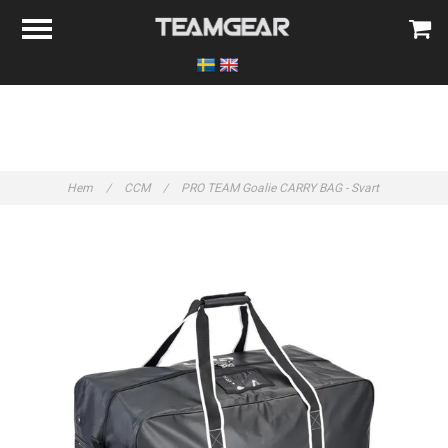
Hem
/
CCM
/
PRO TEAM Goalie CARRY BAG - Svart