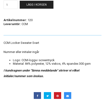
LÄGG I KORGEN
Artikelnummer:
120
Leverantör:
CCM
CCM Locker Sweater Svart
Nummer eller initialer ingår
Logo:
CCM-logga i screentryck
Material:
84% polyester, 12% viskos, 4% spandex 300 gsm
I kundvagnen under "lämna meddelande" skriver ni vilket
initialer/nummer som önskas.