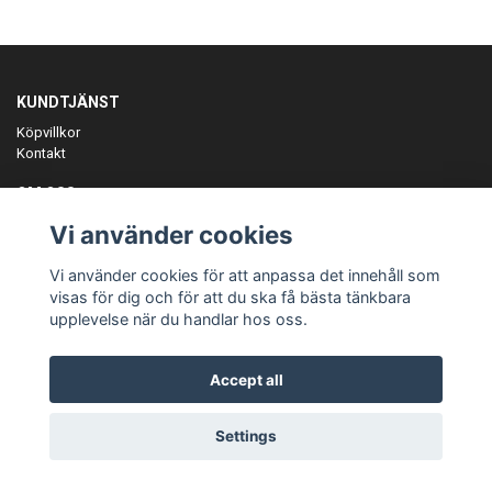
KUNDTJÄNST
Köpvillkor
Kontakt
OM OSS
Er föreningspartner på teamkläder och merchandise.
Vi använder cookies
ANMÄL DIG TILL VÅRT NYHETSBREV
Vi använder cookies för att anpassa det innehåll som
Prenumerera
visas för dig och för att du ska få bästa tänkbara
upplevelse när du handlar hos oss.
Accept all
© Copyright Teamgear
Settings
Powered by Quickbutik