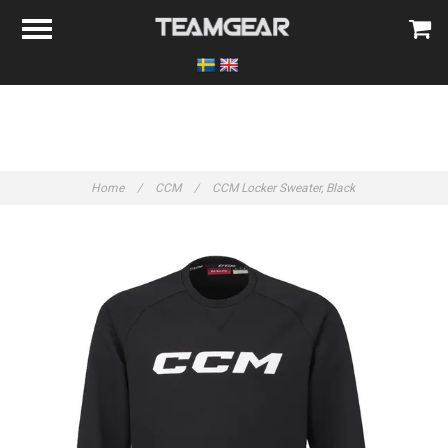
Home
/
CCM
/
CCM Locker Sweater, Black