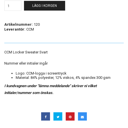
LÄGG I KORGEN
Artikelnummer:
120
Leverantör:
CCM
CCM Locker Sweater Svart
Nummer eller initialer ingår
Logo:
CCM-logga i screentryck
Material:
84% polyester, 12% viskos, 4% spandex 300 gsm
I kundvagnen under "lämna meddelande" skriver ni vilket
initialer/nummer som önskas.