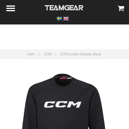
Hem
/
CCM
/
CCM Locker Sweater, Black