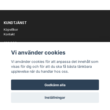
KUNDTJÄNST
Köpvillkor
Kontakt
OM OSS
Er föreningspartner på teamkläder och merchandise.
Vi använder cookies
ANMÄL DIG TILL VÅRT NYHETSBREV
Vi använder cookies för att anpassa det innehåll som
Prenumerera
visas för dig och för att du ska få bästa tänkbara
upplevelse när du handlar hos oss.
Godkänn alla
© Copyright Teamgear
Inställningar
Powered by Quickbutik