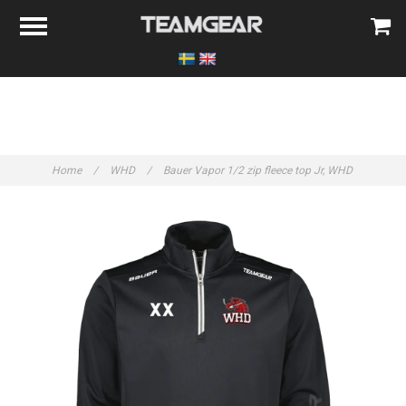
Home
/
WHD
/
Bauer Vapor 1/2 zip fleece top Jr, WHD