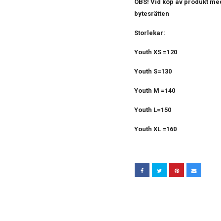
OBS! Vid köp av produkt med
bytesrätten
Storlekar:
Youth XS =120
Youth S=130
Youth M =140
Youth L=150
Youth XL =160