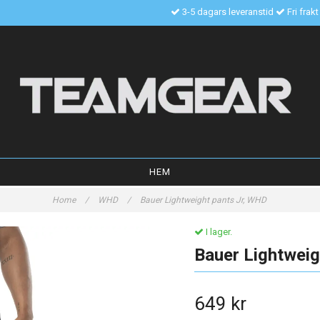
3-5 dagars leveranstid
Fri frak
HEM
Home
/
WHD
/
Bauer Lightweight pants Jr, WHD
I lager.
Bauer Lightweig
649 kr