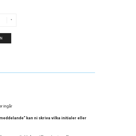
EN
er ingår
eddelande" kan ni skriva vilka initialer eller