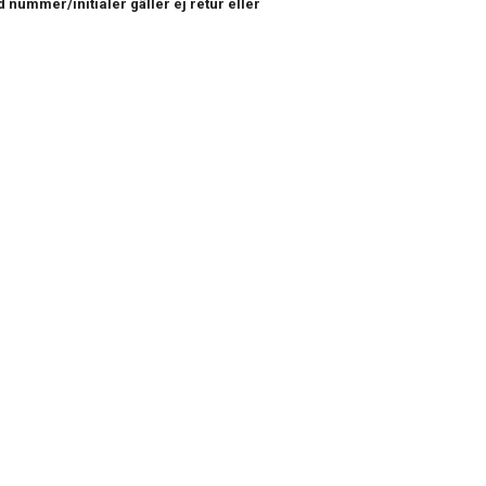
 nummer/initialer gäller ej retur eller