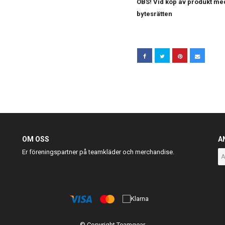
OBS! Vid köp av produkt med
bytesrätten
OM OSS
A
Er föreningspartner på teamkläder och merchandise.
© Copyright Teamgear