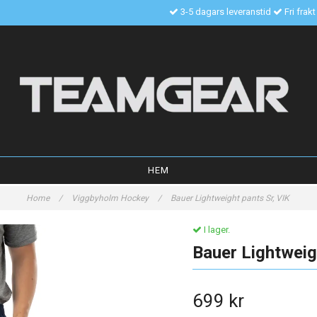
3-5 dagars leveranstid
Fri frak
HEM
Home
/
Viggbyholm Hockey
/
Bauer Lightweight pants Sr, VIK
I lager.
Bauer Lightweig
699 kr