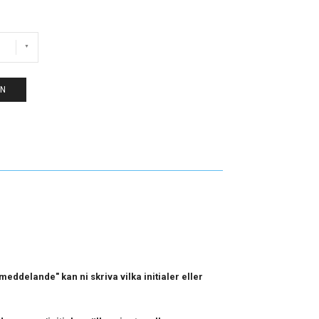
EN
eddelande" kan ni skriva vilka initialer eller