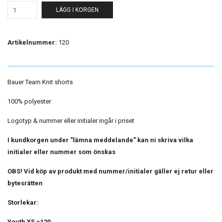
LÄGG I KORGEN
Artikelnummer:
120
Bauer Team Knit shorts
100% polyester
Logotyp & nummer eller initialer ingår i priset
I kundkorgen under "lämna meddelande" kan ni skriva vilka
initialer eller nummer som önskas
OBS! Vid köp av produkt med nummer/initialer gäller ej retur eller
bytesrätten
Storlekar:
Youth XS =120