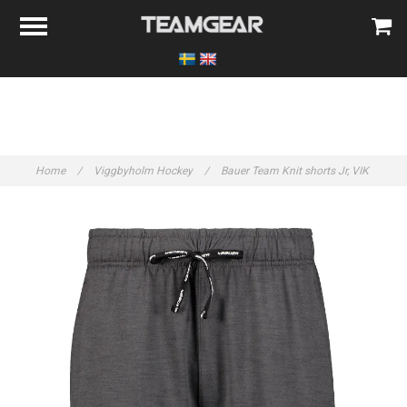
Home
/
Viggbyholm Hockey
/
Bauer Team Knit shorts Jr, VIK