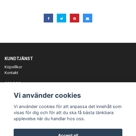
KUNDTJÄNST
Köpvillkor
Kontakt
OM OSS
Er föreningspartner på teamkläder och merchandise.
Vi använder cookies
ANMÄL DIG TILL VÅRT NYHETSBREV
Vi använder cookies för att anpassa det innehåll som
Prenumerera
visas för dig och för att du ska få bästa tänkbara
upplevelse när du handlar hos oss.
Accept all