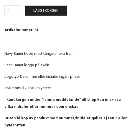
LÄGG I KORGEN
Artikelnummer:
M
Navy Bauer hood med känguruficka fram.
Liten Bauer logga på axeln
Logotyp & nummer eller initialer ingår i priset
85% bomull / 15% Polyester
I kundkorgen under "lämna meddelande" till shop kan ni skriva
vilka initialer eller nummer som önskas
OBS! Vid köp av produkt med nummer/initialer gäller ej retur eller
bytesrätten