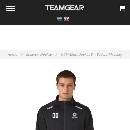
Home
/
Söderort Hockey
/
CCM Skate Jacket, Sr - Söderort Hockey