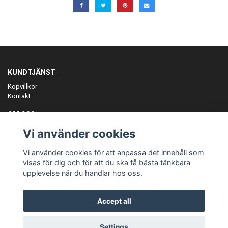
KUNDTJÄNST
Köpvillkor
Kontakt
OM OSS
Er föreningspartner på teamkläder och merchandise.
Vi använder cookies
ANMÄL DIG TILL VÅRT NYHETSBREV
Vi använder cookies för att anpassa det innehåll som
Prenumerera
visas för dig och för att du ska få bästa tänkbara
upplevelse när du handlar hos oss.
Accept all
© Copyright Teamgear
Settings