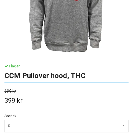
I lager.
CCM Pullover hood, THC
699 kr
399 kr
Storlek
S