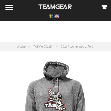
Home
/
TÄBY HOCKEY
/
CCM Pullover hood, THC