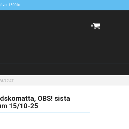
t över 1500 kr
0
 15/10-25
dskomatta, OBS! sista
tum 15/10-25