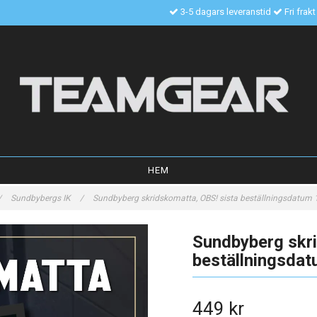
3-5 dagars leveranstid
Fri frak
HEM
/
Sundbybergs IK
/
Sundbyberg skridskomatta, OBS! sista beställningsdatum
Sundbyberg skri
beställningsda
449 kr