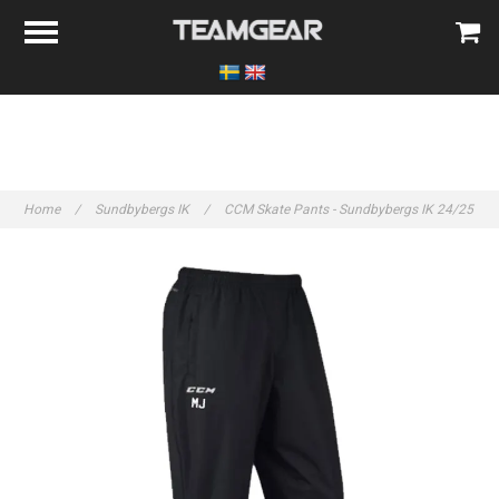
Home
/
Sundbybergs IK
/
CCM Skate Pants - Sundbybergs IK 24/25