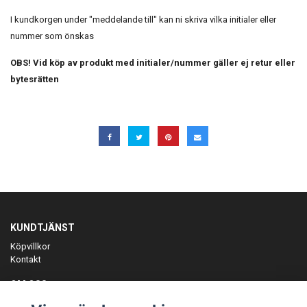
I kundkorgen under "meddelande till" kan ni skriva vilka initialer eller
nummer som önskas
OBS! Vid köp av produkt med initialer/nummer gäller ej retur eller
bytesrätten
KUNDTJÄNST
Köpvillkor
Kontakt
OM OSS
Er föreningspartner på teamkläder och merchandise.