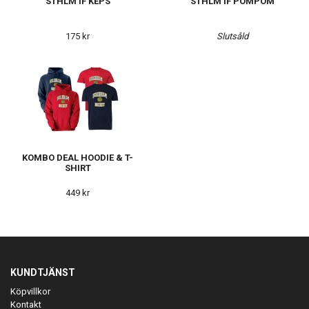
STHLM IF KEPS
STHLM IF POMPOM
175 kr
Slutsåld
KOMBO DEAL HOODIE & T-
SHIRT
449 kr
KUNDTJÄNST
Köpvillkor
Kontakt