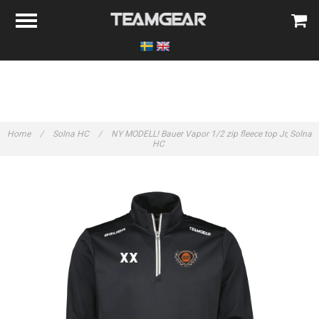
Home
/
Solna HC
/
NY MODELL! Bauer Vapor 1/2 zip fleece top Jr, Solna
HC