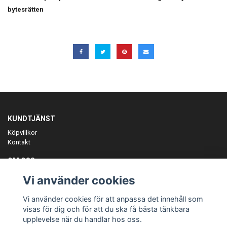
bytesrätten
KUNDTJÄNST
Köpvillkor
Kontakt
OM OSS
Er föreningspartner på teamkläder och merchandise.
Vi använder cookies
ANMÄL DIG TILL VÅRT NYHETSBREV
Vi använder cookies för att anpassa det innehåll som
Prenumerera
visas för dig och för att du ska få bästa tänkbara
upplevelse när du handlar hos oss.