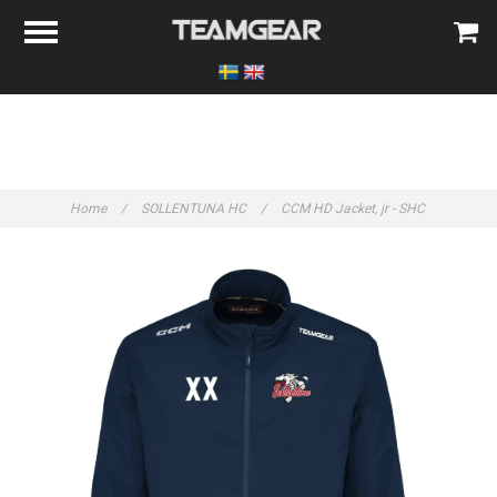
Home
/
SOLLENTUNA HC
/
CCM HD Jacket, jr - SHC