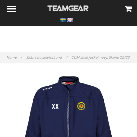
Home
/
Skåne hockeyförbund
/
CCM shell jacket navy, Skåne 22/23