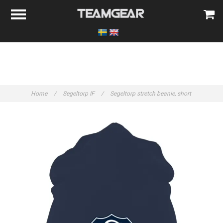
Home
/
Segeltorp IF
/
Segeltorp stretch beanie, short