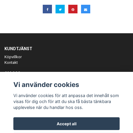
KUNDTJÄNST
Köpvillkor
Kontakt
OM OSS
Er föreningspartner på teamkläder och merchandise.
Vi använder cookies
ANMÄL DIG TILL VÅRT NYHETSBREV
Vi använder cookies för att anpassa det innehåll som
Prenumerera
visas för dig och för att du ska få bästa tänkbara
upplevelse när du handlar hos oss.
Accept all