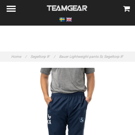
Home
/
Segeltorp IF
/
Bauer Lightweight pants Sr, Segeltorp IF