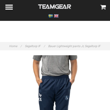
Home
/
Segeltorp IF
/
Bauer Lightweight pants Jr, Segeltorp IF