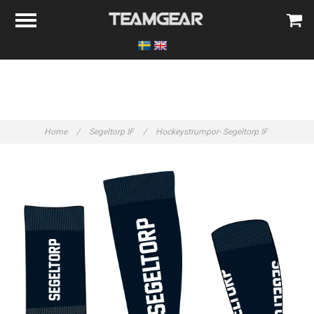
Home
/
Segeltorp IF
/
Hockeystrumpor- Segeltorp IF