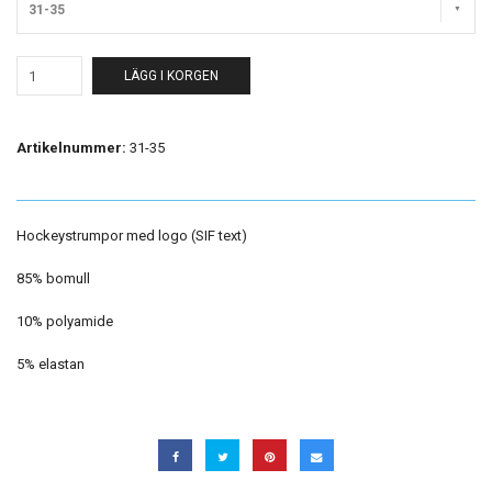
31-35
LÄGG I KORGEN
Artikelnummer:
31-35
Hockeystrumpor med logo (SIF text)
85% bomull
10% polyamide
5% elastan