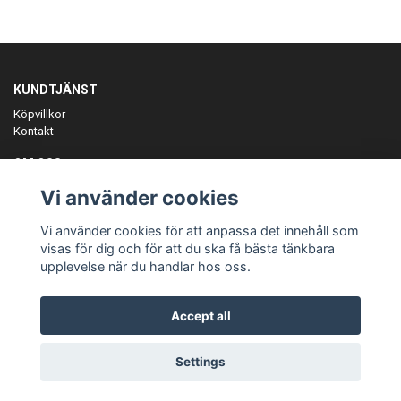
KUNDTJÄNST
Köpvillkor
Kontakt
OM OSS
Er föreningspartner på teamkläder och merchandise.
Vi använder cookies
ANMÄL DIG TILL VÅRT NYHETSBREV
Vi använder cookies för att anpassa det innehåll som
Prenumerera
visas för dig och för att du ska få bästa tänkbara
upplevelse när du handlar hos oss.
Accept all
© Copyright Teamgear
Settings
Powered by Quickbutik