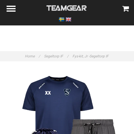
Home
/
Segeltorp IF
/
Fys-kit, Jr -Segeltorp IF