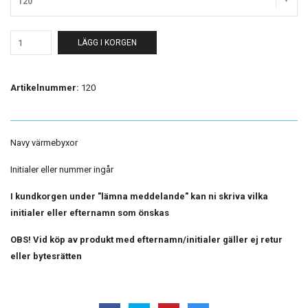
120
LÄGG I KORGEN
Artikelnummer:
120
Navy värmebyxor
Initialer eller nummer ingår
I kundkorgen under "lämna meddelande" kan ni skriva vilka
initialer eller efternamn som önskas
OBS! Vid köp av produkt med efternamn/initialer gäller ej retur
eller bytesrätten