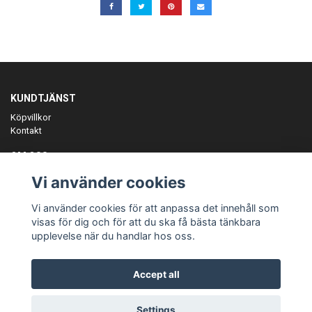
KUNDTJÄNST
Köpvillkor
Kontakt
OM OSS
Er föreningspartner på teamkläder och merchandise.
Vi använder cookies
ANMÄL DIG TILL VÅRT NYHETSBREV
Vi använder cookies för att anpassa det innehåll som
Prenumerera
visas för dig och för att du ska få bästa tänkbara
upplevelse när du handlar hos oss.
Accept all
© Copyright Teamgear
Settings