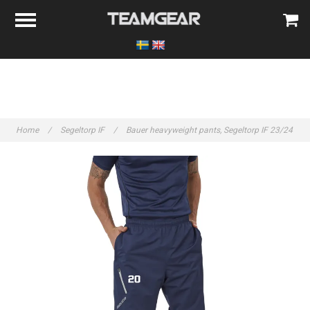
Home
/
Segeltorp IF
/
Bauer heavyweight pants, Segeltorp IF 23/24