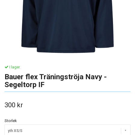
I lager.
Bauer flex Träningströja Navy -
Segeltorp IF
300 kr
Storlek
yth XS/S