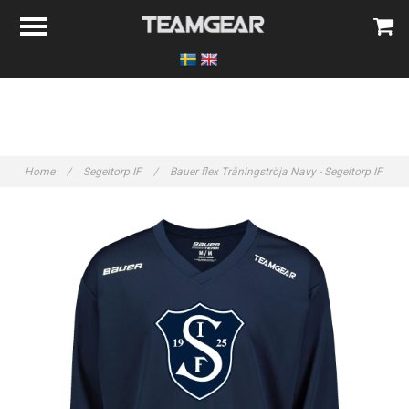
Home
/
Segeltorp IF
/
Bauer flex Träningströja Navy - Segeltorp IF