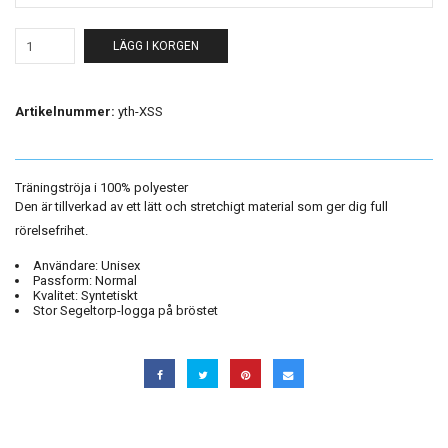
LÄGG I KORGEN
Artikelnummer:
yth-XSS
Träningströja i 100% polyester
Den är tillverkad av ett lätt och stretchigt material som ger dig full
rörelsefrihet.
Användare:
Unisex
Passform:
Normal
Kvalitet:
Syntetiskt
Stor Segeltorp-logga på bröstet