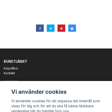
KUNDTJÄNST
Köpvillkor
Kontakt
OM OSS
Er föreningspartner på teamkläder och merchandise.
Vi använder cookies
ANMÄL DIG TILL VÅRT NYHETSBREV
Vi använder cookies för att anpassa det innehåll som
Prenumerera
visas för dig och för att du ska få bästa tänkbara
upplevelse när du handlar hos oss.