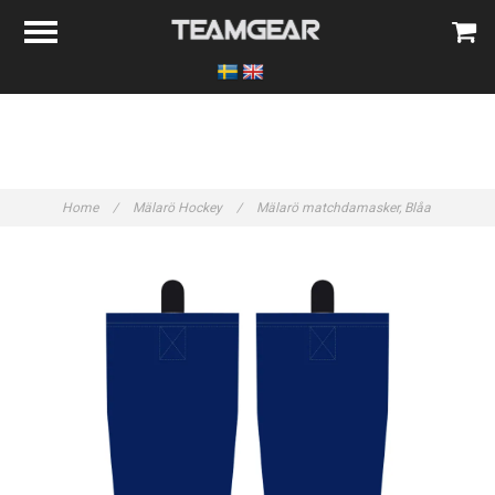
Home
/
Mälarö Hockey
/
Mälarö matchdamasker, Blåa