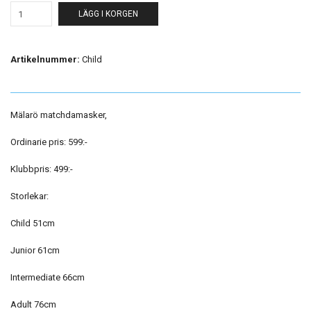
LÄGG I KORGEN
Artikelnummer:
Child
Mälarö matchdamasker,
Ordinarie pris: 599:-
Klubbpris: 499:-
Storlekar:
Child 51cm
Junior 61cm
Intermediate 66cm
Adult 76cm