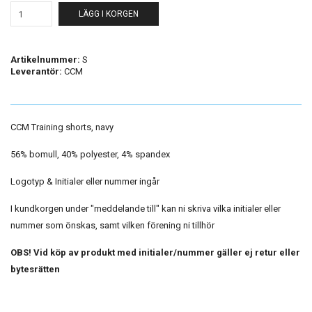
LÄGG I KORGEN
Artikelnummer:
S
Leverantör:
CCM
CCM Training shorts, navy
56% bomull, 40% polyester, 4% spandex
Logotyp & Initialer eller nummer ingår
I kundkorgen under "meddelande till" kan ni skriva vilka initialer eller
nummer som önskas, samt vilken förening ni tillhör
OBS! Vid köp av produkt med initialer/nummer gäller ej retur eller
bytesrätten