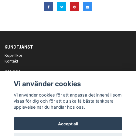
KUNDTJÄNST
Köpvillkor
Kontakt
OM OSS
Er föreningspartner på teamkläder och merchandise.
Vi använder cookies
ANMÄL DIG TILL VÅRT NYHETSBREV
Vi använder cookies för att anpassa det innehåll som
Prenumerera
visas för dig och för att du ska få bästa tänkbara
upplevelse när du handlar hos oss.
Accept all