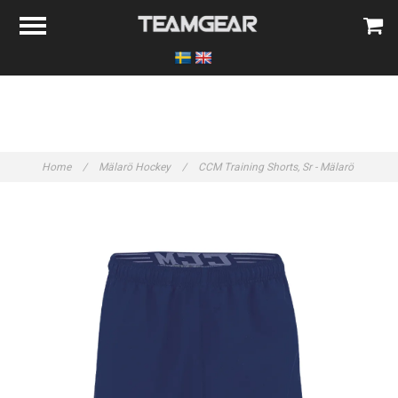
Home
/
Mälarö Hockey
/
CCM Training Shorts, Sr - Mälarö