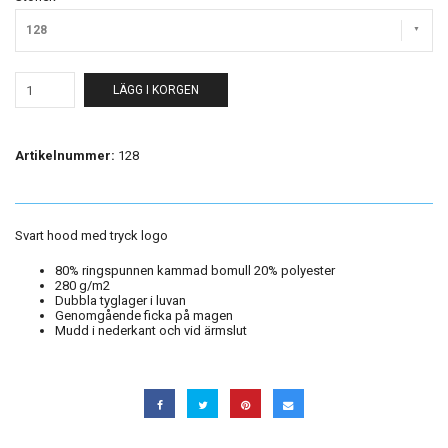
128
LÄGG I KORGEN
Artikelnummer:
128
Svart hood med tryck logo
80% ringspunnen kammad bomull 20% polyester
280 g/m2
Dubbla tyglager i luvan
Genomgående ficka på magen
Mudd i nederkant och vid ärmslut