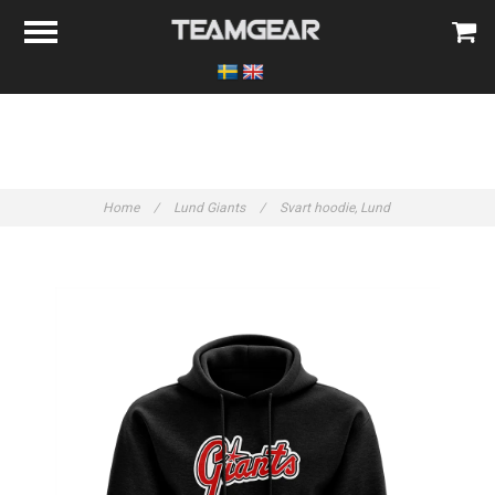
Home
/
Lund Giants
/
Svart hoodie, Lund