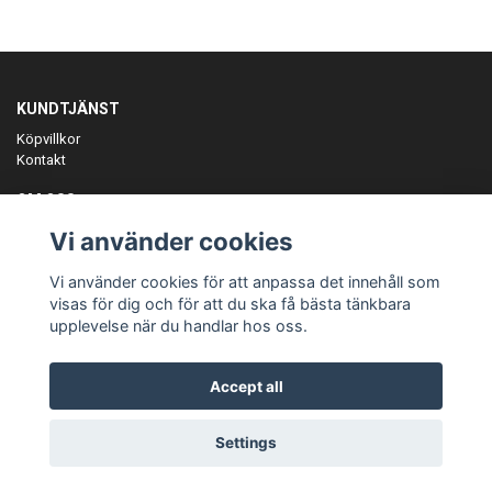
KUNDTJÄNST
Köpvillkor
Kontakt
OM OSS
Er föreningspartner på teamkläder och merchandise.
Vi använder cookies
ANMÄL DIG TILL VÅRT NYHETSBREV
Vi använder cookies för att anpassa det innehåll som
Prenumerera
visas för dig och för att du ska få bästa tänkbara
upplevelse när du handlar hos oss.
Accept all
© Copyright Teamgear
Settings
Powered by Quickbutik