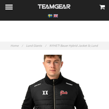
Home
/
Lund Giants
/
NYHET! Bauer Hybrid Jacket Sr, Lund