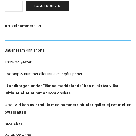
LÄGG I KORGEN
Artikelnummer:
120
Bauer Team Knit shorts
100% polyester
Logotyp & nummer eller initialer ingår i priset
I kundkorgen under "lämna meddelande" kan ni skriva vilka
initialer eller nummer som önskas
OBS! Vid köp av produkt med nummer/initialer gäller ej retur eller
bytesrätten
Storlekar:
Youth XS =120