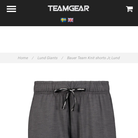
Home
/
Lund Giants
/
Bauer Team Knit shorts Jr, Lund