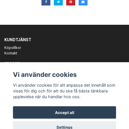
KUNDTJÄNST
Köpvillkor
Kontakt
OM OSS
Er föreningspartner på teamkläder och merchandise.
Vi använder cookies
ANMÄL DIG TILL VÅRT NYHETSBREV
Vi använder cookies för att anpassa det innehåll som
Prenumerera
visas för dig och för att du ska få bästa tänkbara
upplevelse när du handlar hos oss.
Accept all
© Copyright Teamgear
Settings