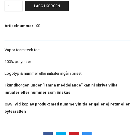
LÄGG I KORGEN
Artikelnummer:
XS
Vapor team tech tee
100% polyester
Logotyp & nummer eller initialer ingår i priset
I kundkorgen under "lämna meddelande" kan ni skriva vilka
initialer eller nummer som önskas
OBS! Vid köp av produkt med nummer/initialer gäller ej retur eller
bytesrätten