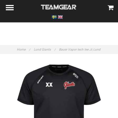
Home
/
Lund Giants
/
Bauer Vapor tech tee Jr, Lund