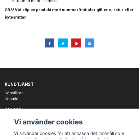
Ribbad mudd i ärmslut
OBS! Vid köp av produkt med nummer/initialer gäller ej retur eller
bytesrätten
KUNDTJÄNST
Köpvillkor
Kontakt
OM OSS
Er föreningspartner på teamkläder och merchandise.
Vi använder cookies
ANMÄL DIG TILL VÅRT NYHETSBREV
Vi använder cookies för att anpassa det innehåll som
Prenumerera