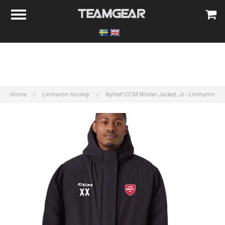
Home
/
Limhamn Hockey
/
Nyhet! CCM Winter Jacket, Jr - Limhamn