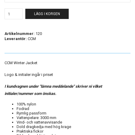
LÄGG I KORGEN
Artikelnummer:
120
Leverantör:
CCM
CCM Winter Jacket
Logo & initialer ingår i priset
I kundvagnen under "lämna meddelande" skriver ni vilket
initialer/nummer som önskas.
100% nylon
Fodrad
Rymlig passform
Vattenpelare: 3000 mm
Vind- och vattenavvisande
Dold dragkedja med hög krage
Praktiska fickor