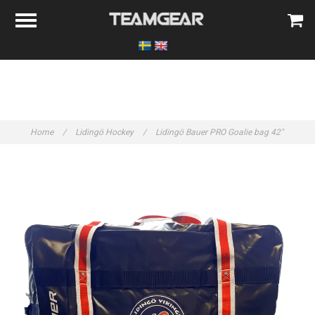
Home
/
Lidingö Hockey
/
Lidingö Bauer PRO Goalie bag 42"