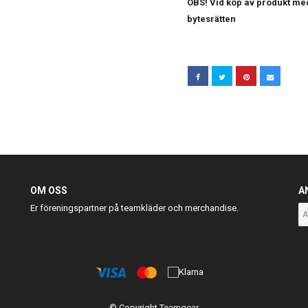
OBS! Vid köp av produkt med
bytesrätten
OM OSS
A
Er föreningspartner på teamkläder och merchandise.
© Copyright Teamgear