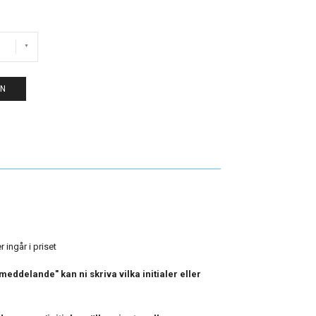
EN
 ingår i priset
eddelande" kan ni skriva vilka initialer eller