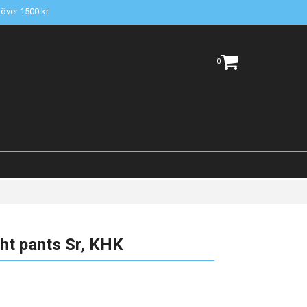
t över 1500 kr
0
ht pants Sr, KHK