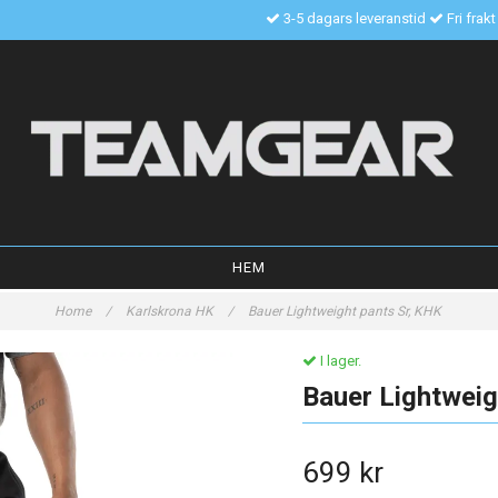
3-5 dagars leveranstid
Fri frak
HEM
Home
/
Karlskrona HK
/
Bauer Lightweight pants Sr, KHK
I lager.
Bauer Lightweig
699 kr