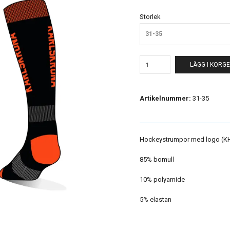
Storlek
31-35
LÄGG I KORG
Artikelnummer:
31-35
Hockeystrumpor med logo (KH
85% bomull
10% polyamide
5% elastan