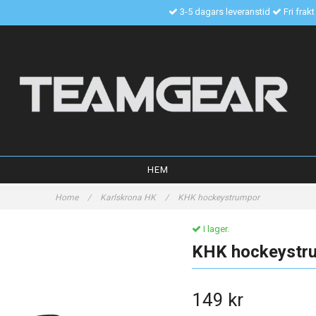
3-5 dagars leveranstid
Fri frak
HEM
Home
/
Karlskrona HK
/
KHK hockeystrumpor
I lager.
KHK hockeystr
149 kr