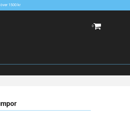
t över 1500 kr
0
umpor