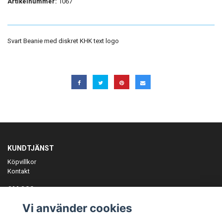
Artikelnummer:
1067
Svart Beanie med diskret KHK text logo
KUNDTJÄNST
Köpvillkor
Kontakt
OM OSS
Er föreningspartner på teamkläder och merchandise.
Vi använder cookies
ANMÄL DIG TILL VÅRT NYHETSBREV