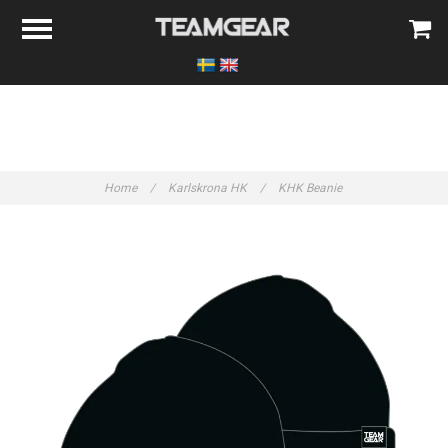
Home
/
Karlskrona HK
/
KHK Beanie