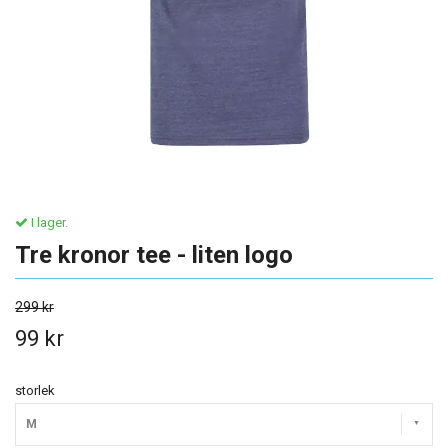
I lager.
Tre kronor tee - liten logo
299 kr
99 kr
storlek
M