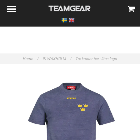
Home
/
IK WAXHOLM
/
Tre kronor tee - liten logo