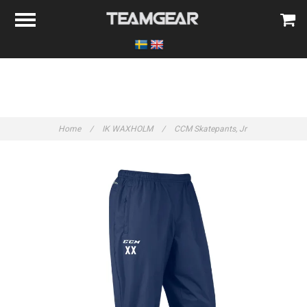
Home
/
IK WAXHOLM
/
CCM Skatepants, Jr