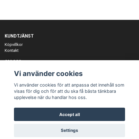
KUNDTJÄNST
Köpvillkor
Kontakt
OM OSS
Er föreningspartner på teamkläder och merchandise.
Vi använder cookies
ANMÄL DIG TILL VÅRT NYHETSBREV
Vi använder cookies för att anpassa det innehåll som
Prenumerera
visas för dig och för att du ska få bästa tänkbara
upplevelse när du handlar hos oss.
Accept all
© Copyright Teamgear
Settings
Powered by Quickbutik