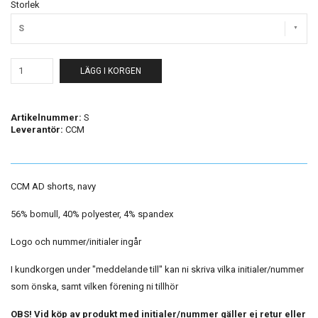
Storlek
S
LÄGG I KORGEN
Artikelnummer:
S
Leverantör:
CCM
CCM AD shorts, navy
56% bomull, 40% polyester, 4% spandex
Logo och nummer/initialer ingår
I kundkorgen under "meddelande till" kan ni skriva vilka initialer/nummer
som önska, samt vilken förening ni tillhör
OBS! Vid köp av produkt med initialer/nummer gäller ej retur eller