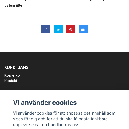
bytesrätten
KUNDTJÄNST
Köpvillkor
Kontakt
OM OSS
Er föreningspartner på teamkläder och merchandise.
Vi använder cookies
ANMÄL DIG TILL VÅRT NYHETSBREV
Vi använder cookies för att anpassa det innehåll som
Prenumerera
visas för dig och för att du ska få bästa tänkbara
upplevelse när du handlar hos oss.