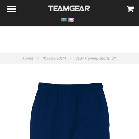
Home
/
IK WAXHOLM
/
CCM Training shorts, SR