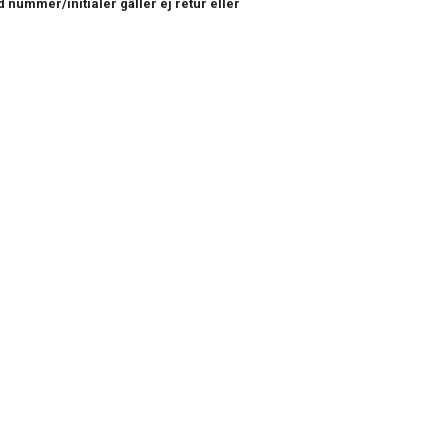
 nummer/initialer gäller ej retur eller