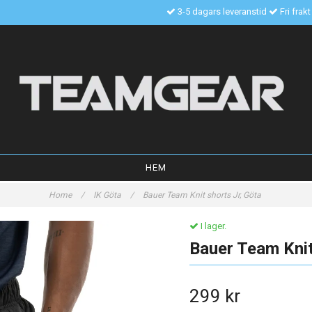
3-5 dagars leveranstid
Fri frak
HEM
Home
/
IK Göta
/
Bauer Team Knit shorts Jr, Göta
I lager.
Bauer Team Knit
299 kr