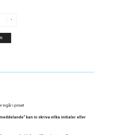
EN
 ingår i priset
eddelande" kan ni skriva vilka initialer eller