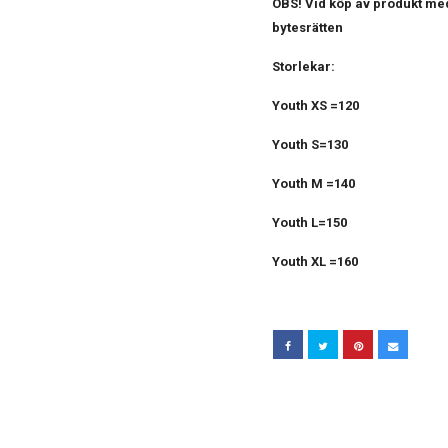
OBS! Vid köp av produkt med
bytesrätten
Storlekar:
Youth XS =120
Youth S=130
Youth M =140
Youth L=150
Youth XL =160