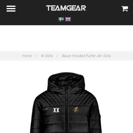
Home
/
IK Göta
/
Bauer Hooded Puffer Jkt- Göta