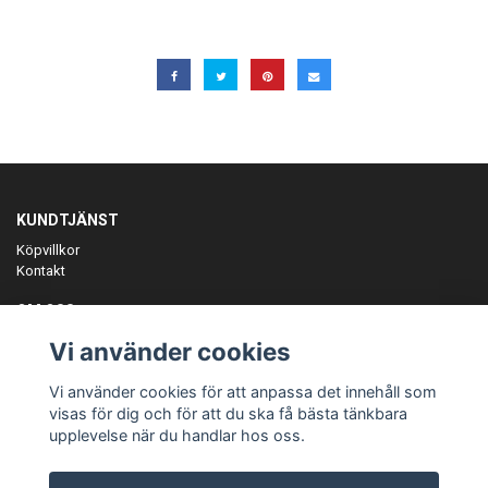
KUNDTJÄNST
Köpvillkor
Kontakt
OM OSS
Er föreningspartner på teamkläder och merchandise.
Vi använder cookies
ANMÄL DIG TILL VÅRT NYHETSBREV
Vi använder cookies för att anpassa det innehåll som
Prenumerera
visas för dig och för att du ska få bästa tänkbara
upplevelse när du handlar hos oss.