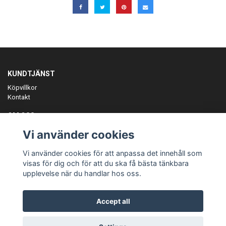
KUNDTJÄNST
Köpvillkor
Kontakt
OM OSS
Er föreningspartner på teamkläder och merchandise.
Vi använder cookies
ANMÄL DIG TILL VÅRT NYHETSBREV
Vi använder cookies för att anpassa det innehåll som
Prenumerera
visas för dig och för att du ska få bästa tänkbara
upplevelse när du handlar hos oss.
Accept all