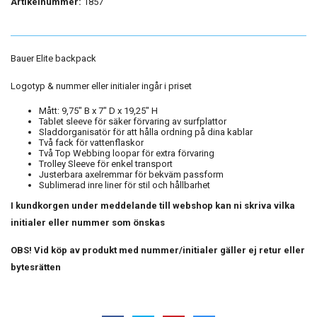
Artikelnummer:
1857
Bauer Elite backpack
Logotyp & nummer eller initialer ingår i priset
Mått: 9,75" B x 7" D x 19,25" H
Tablet sleeve för säker förvaring av surfplattor
Sladdorganisatör för att hålla ordning på dina kablar
Två fack för vattenflaskor
Två Top Webbing loopar för extra förvaring
Trolley Sleeve för enkel transport
Justerbara axelremmar för bekväm passform
Sublimerad inre liner för stil och hållbarhet
I kundkorgen under meddelande till webshop kan ni skriva vilka
initialer eller nummer som önskas
OBS! Vid köp av produkt med nummer/initialer gäller ej retur eller
bytesrätten