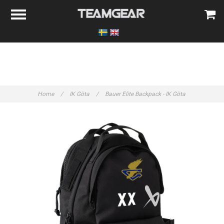
Home
/
IK Göta
/
Bauer Elite Backpack - IK Göta