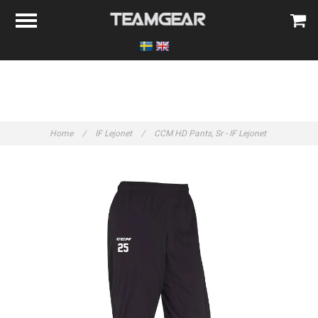
Home
/
IF Lejonet
/
CCM HD Pants, Sr - IF Lejonet