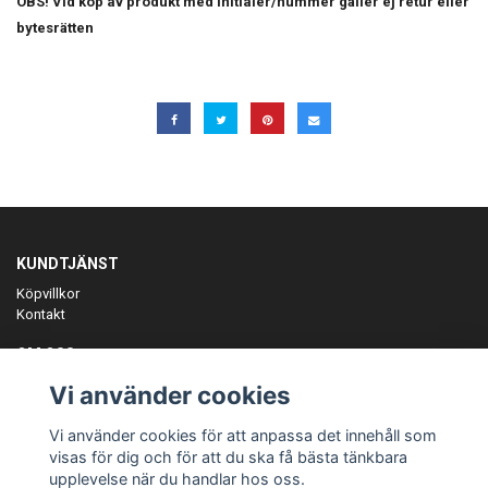
OBS! Vid köp av produkt med initialer/nummer gäller ej retur eller
bytesrätten
KUNDTJÄNST
Köpvillkor
Kontakt
OM OSS
Er föreningspartner på teamkläder och merchandise.
Vi använder cookies
ANMÄL DIG TILL VÅRT NYHETSBREV
Vi använder cookies för att anpassa det innehåll som
Prenumerera
visas för dig och för att du ska få bästa tänkbara
upplevelse när du handlar hos oss.