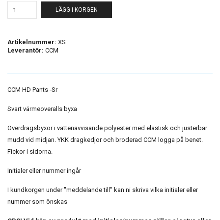
LÄGG I KORGEN
Artikelnummer:
XS
Leverantör:
CCM
CCM HD Pants -Sr
Svart värmeoveralls byxa
Överdragsbyxor i vattenavvisande polyester med elastisk och justerbar
mudd vid midjan. YKK dragkedjor och broderad CCM logga på benet.
Fickor i sidorna.
Initialer eller nummer ingår
I kundkorgen under "meddelande till" kan ni skriva vilka initialer eller
nummer som önskas