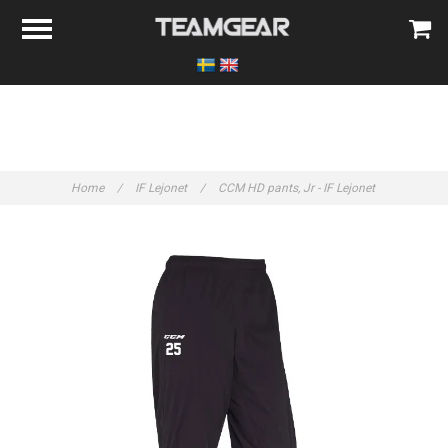
Home
/
IF Lejonet
/
CCM HD pants, Jr - IF Lejonet