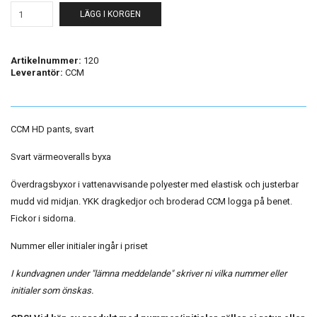
LÄGG I KORGEN
Artikelnummer:
120
Leverantör:
CCM
CCM HD pants, svart
Svart värmeoveralls byxa
Överdragsbyxor i vattenavvisande polyester med elastisk och justerbar
mudd vid midjan. YKK dragkedjor och broderad CCM logga på benet.
Fickor i sidorna.
Nummer eller initialer ingår i priset
I kundvagnen under "lämna meddelande" skriver ni vilka nummer eller
initialer som önskas.