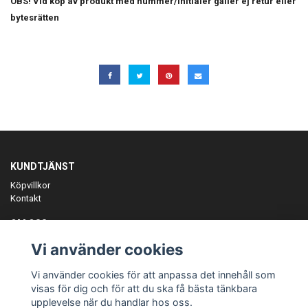
OBS! Vid köp av produkt med nummer/initialer gäller ej retur eller
bytesrätten
KUNDTJÄNST
Köpvillkor
Kontakt
OM OSS
Er föreningspartner på teamkläder och merchandise.
Vi använder cookies
ANMÄL DIG TILL VÅRT NYHETSBREV
Vi använder cookies för att anpassa det innehåll som
Prenumerera
visas för dig och för att du ska få bästa tänkbara
upplevelse när du handlar hos oss.