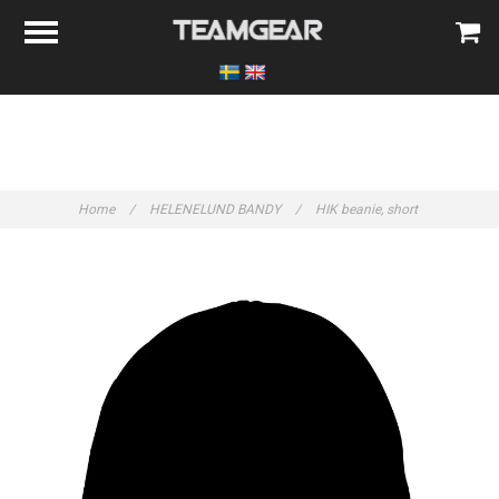
Home
/
HELENELUND BANDY
/
HIK beanie, short