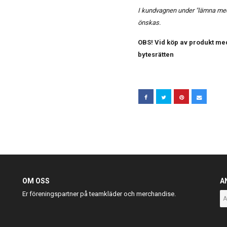
I kundvagnen under "lämna medd
önskas.
OBS! Vid köp av produkt med
bytesrätten
OM OSS
A
Er föreningspartner på teamkläder och merchandise.