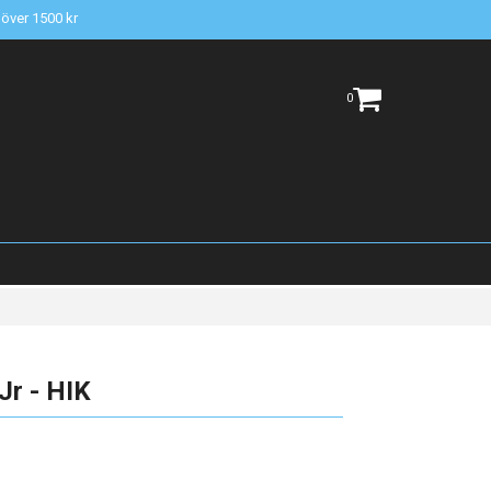
t över 1500 kr
0
Jr - HIK