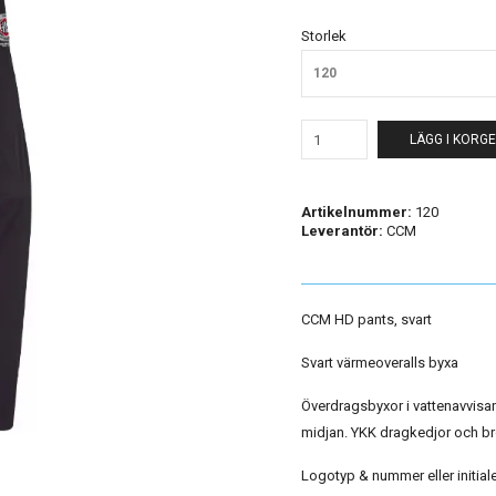
Storlek
120
LÄGG I KORG
Artikelnummer:
120
Leverantör:
CCM
CCM HD pants, svart
Svart värmeoveralls byxa
Överdragsbyxor i vattenavvisa
midjan. YKK dragkedjor och br
Logotyp & nummer eller initialer