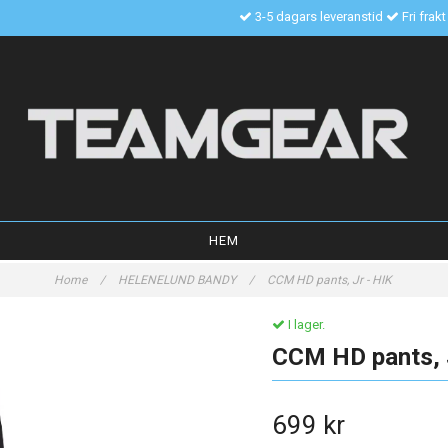
3-5 dagars leveranstid
Fri frak
HEM
Home
/
HELENELUND BANDY
/
CCM HD pants, Jr - HIK
I lager.
CCM HD pants, 
699 kr