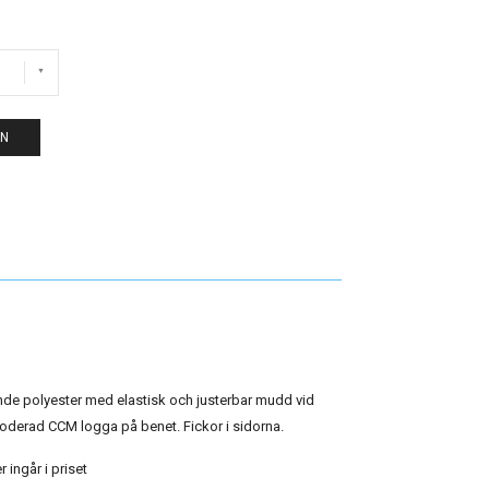
EN
nde polyester med elastisk och justerbar mudd vid
oderad CCM logga på benet. Fickor i sidorna.
 ingår i priset