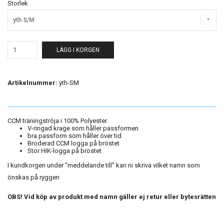
Storlek
yth S/M
LÄGG I KORGEN
Artikelnummer:
yth-SM
CCM träningströja i 100% Polyester.
V-ringad krage som håller passformen
bra passform som håller över tid
Broderad CCM logga på bröstet
Stor HIK-logga på bröstet
I kundkorgen under "meddelande till" kan ni skriva vilket namn som
önskas på ryggen
OBS! Vid köp av produkt med namn gäller ej retur eller bytesrätten