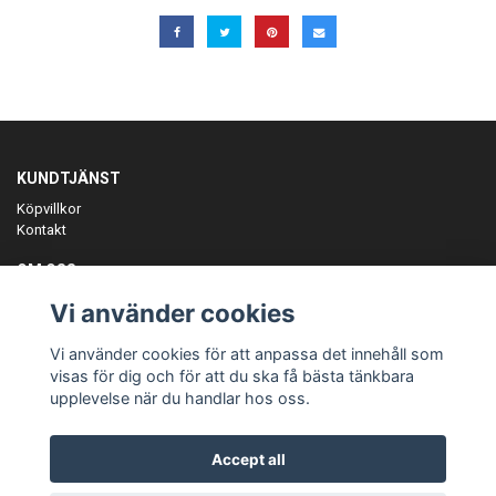
KUNDTJÄNST
Köpvillkor
Kontakt
OM OSS
Er föreningspartner på teamkläder och merchandise.
Vi använder cookies
ANMÄL DIG TILL VÅRT NYHETSBREV
Vi använder cookies för att anpassa det innehåll som
Prenumerera
visas för dig och för att du ska få bästa tänkbara
upplevelse när du handlar hos oss.
Accept all