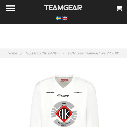
Home
/
HELENELUND BANDY
/
CCM 5000 Träningströja Vit - HIK