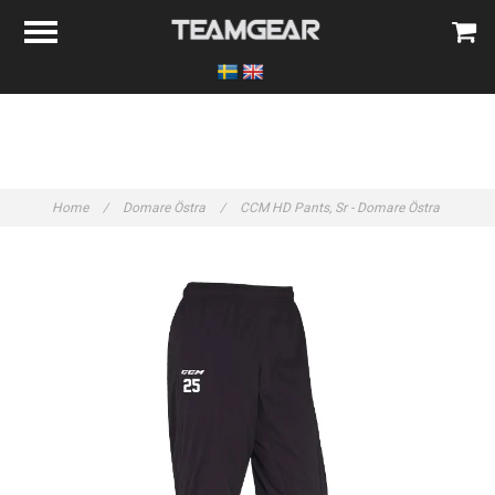
Home
/
Domare Östra
/
CCM HD Pants, Sr - Domare Östra