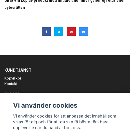
OBS! Vid köp av produkt med initialer/nummer gäller ej retur eller
bytesrätten
KUNDTJÄNST
Köpvillkor
Kontakt
OM OSS
Er föreningspartner på teamkläder och merchandise.
Vi använder cookies
ANMÄL DIG TILL VÅRT NYHETSBREV
Vi använder cookies för att anpassa det innehåll som
Prenumerera
visas för dig och för att du ska få bästa tänkbara
upplevelse när du handlar hos oss.