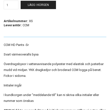
LÄGG I KORGEN
Artikelnummer:
XS
Leverantör:
CCM
CCM HD Pants -Sr
Svart värmeoveralls byxa
Överdragsbyxor i vattenavvisande polyester med elastisk och justerbar
mudd vid midjan. YKK dragkedjor och broderad CCM logga på benet.
Fickor i sidorna.
Initialer ingår
I kundkorgen under "meddelande till" kan ni skriva vilka initialer eller
nummer som önskas