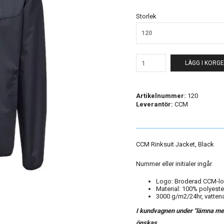
Storlek
120
LÄGG I KORG
Artikelnummer:
120
Leverantör:
CCM
CCM Rinksuit Jacket, Black
Nummer eller initialer ingår
Logo: Broderad CCM-lo
Material: 100% polyest
3000 g/m2/24hr, vattena
I kundvagnen under "lämna medd
önskas.