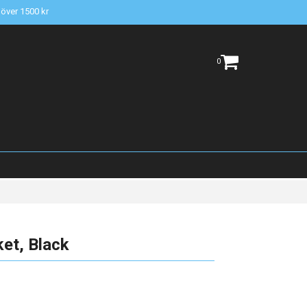
t över 1500 kr
0
et, Black