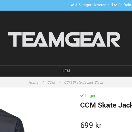
3-5 dagars leveranstid
Fri frak
HEM
Home
/
CCM
/
CCM Skate Jacket, Black
I lager.
CCM Skate Jack
699 kr