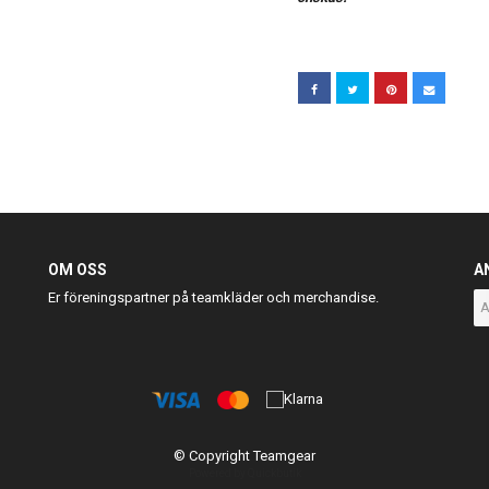
OM OSS
A
Er föreningspartner på teamkläder och merchandise.
© Copyright Teamgear
Powered by Quickbutik