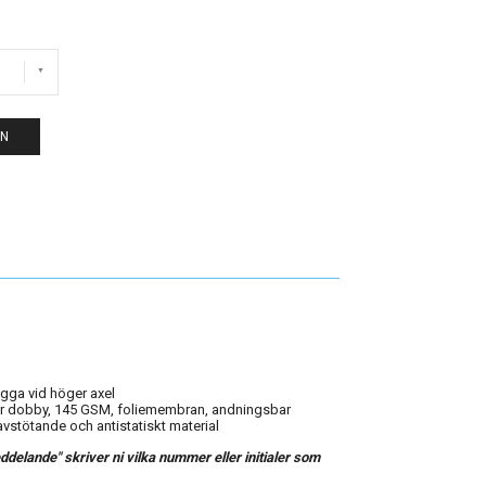
EN
gga vid höger axel
er dobby, 145 GSM, foliemembran, andningsbar
vstötande och antistatiskt material
elande" skriver ni vilka nummer eller initialer som